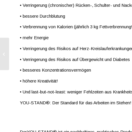
• Verringerung (chronischer) Rücken-, Schulter- und Na
• bessere Durchblutung
• Verbrennung von Kalorien (jährlich 3 kg Fettverbrennung
• mehr Energie
• Verringerung des Risikos auf Herz-Kreislauferkrankunge
Über Uns &
Kundenrezensionen
• Verringerung des Risikos auf Übergewicht und Diabetes
• besseres Konzentrationsvermögen
• höhere Kreativität!
• Und last-but-not-least: weniger Fehlzeiten aus Krankhei
YOU-STAND®: Der Standard für das Arbeiten im Stehen!
DerYOU-STAND® ist ein nachhaltiges, praktisches Produk