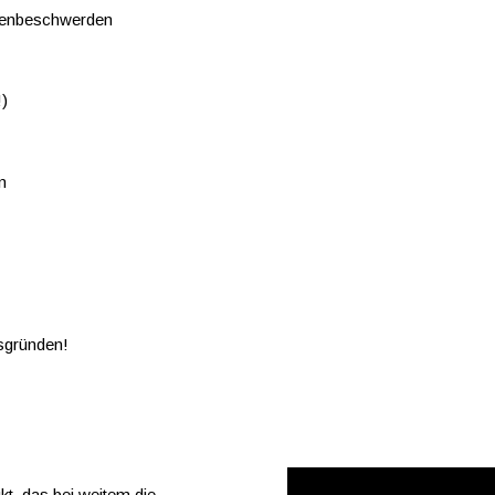
ckenbeschwerden
!)
n
tsgründen!
t, das bei weitem die