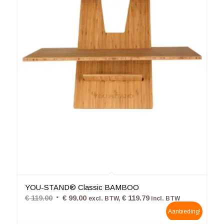
4.81
YOU-STAND® Classic BAMBOO
Oorspronkelijke
Huidige
€
119.00
€
99.00
€
119.79
excl. BTW,
incl. BTW
prijs
prijs
Aanbieding!
was:
is: