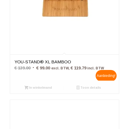
5.00
YOU-STAND® XL BAMBOO
Oorspronkelijke
Huidige
€
139.00
€
99.00
€
119.79
excl. BTW,
incl. BTW
prijs
prijs
Aanbieding!
was:
is:
In winkelmand
€ 139.00.
€ 99.00.
Toon details