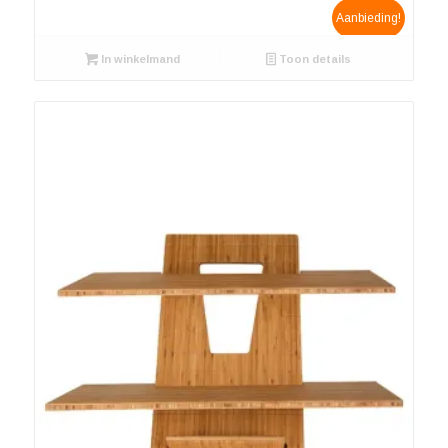
prijs
prijs
Aanbieding!
was:
is:
In winkelmand
€ 139.00.
€ 99.00.
Toon details