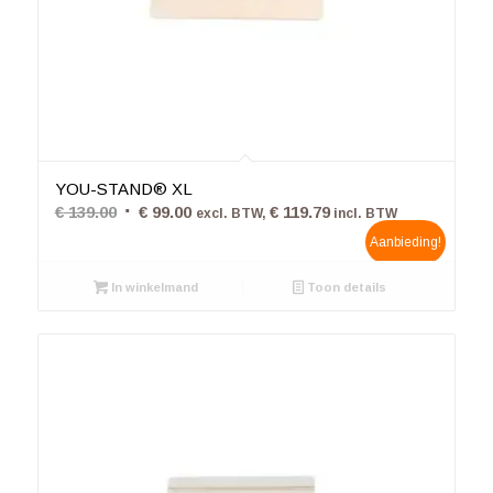
4.50
YOU-STAND® XL
Oorspronkelijke
Huidige
€
139.00
€
99.00
€
119.79
excl. BTW,
incl. BTW
prijs
prijs
Aanbieding!
was:
is:
In winkelmand
€ 139.00.
€ 99.00.
Toon details