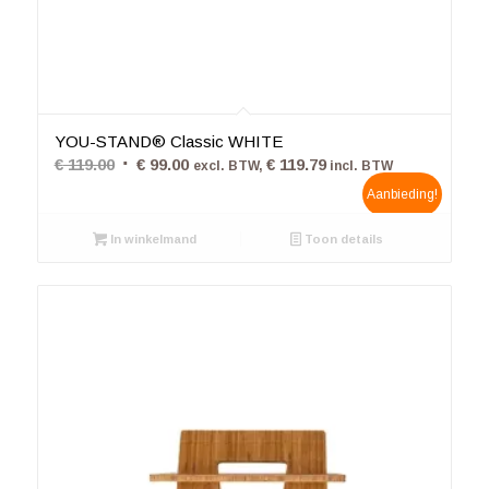
4.42
YOU-STAND® Classic WHITE
Oorspronkelijke
Huidige
€
119.00
€
99.00
€
119.79
excl. BTW,
incl. BTW
prijs
prijs
Aanbieding!
was:
is:
In winkelmand
€ 119.00.
€ 99.00.
Toon details