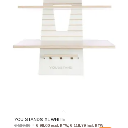
4.80
YOU-STAND® XL WHITE
Oorspronkelijke
Huidige
€
139.00
€
99.00
€
119.79
excl. BTW,
incl. BTW