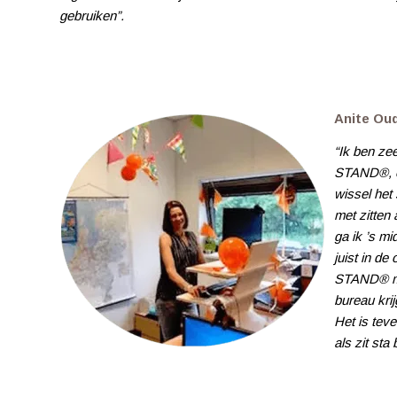
gebruiken”.
Anite Ou
“Ik ben ze
STAND®, ec
wissel het 
met zitten
ga ik ’s m
juist in d
STAND® mak
bureau kri
Het is tev
als zit sta