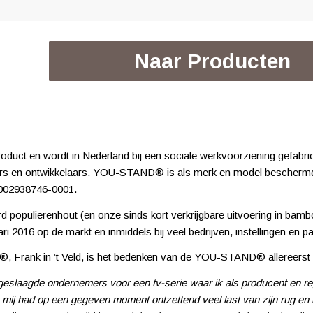
Naar Producten
duct en wordt in Nederland bij een sociale werkvoorziening gefa
ers en ontwikkelaars. YOU-STAND® is als merk en model beschermd 
 002938746-0001.
ulierenhout (en onze sinds kort verkrijgbare uitvoering in bamb
16 op de markt en inmiddels bij veel bedrijven, instellingen en part
 Frank in ’t Veld, is het bedenken van de YOU-STAND® allereerst o
 geslaagde ondernemers voor een tv-serie waar ik als producent en 
mij had op een gegeven moment ontzettend veel last van zijn rug en hi