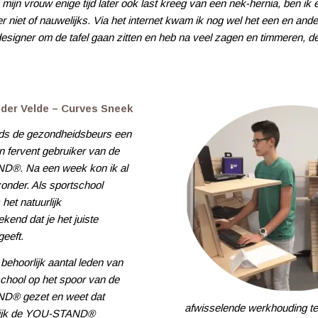
oen mijn vrouw enige tijd later ook last kreeg van een nek-hernia, be
iet of nauwelijks. Via het internet kwam ik nog wel het een en ander 
ldesigner om de tafel gaan zitten en heb na veel zagen en timmeren
der Velde – Curves Sneek
nds de gezondheidsbeurs een
en fervent gebruiker van de
®. Na een week kon ik al
zonder. Als sportschool
 het natuurlijk
kend dat je het juiste
geeft.
behoorlijk aantal leden van
school op het spoor van de
® gezet en weet dat
afwisselende werkhouding t
kelijk de YOU-STAND®