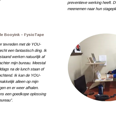
preventieve werking heeft. D
meenemen naar hun stageplek 
de Booyink – FysioTape
er tevreden met de YOU-
ht een fantastisch ding. Ik
staand werken natuurlijk af
 achter mijn bureau. Meestal
iddags na de lunch staan of
e ochtend. Ik kan de YOU-
kelijk alleen op mijn
jgen en er weer afhalen.
ens een goedkope oplossing
 bureau”.