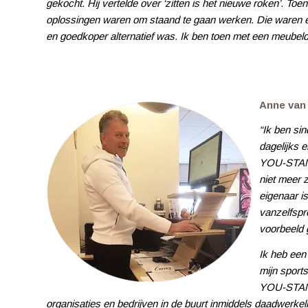
gekocht. Hij vertelde over ‘zitten is het nieuwe roken’. T
oplossingen waren om staand te gaan werken. Die waren er n
en goedkoper alternatief was. Ik ben toen met een meube
Anne van 
“Ik ben si
dagelijks 
YOU-STAND
niet meer 
eigenaar is
vanzelfspre
voorbeeld 
Ik heb een 
mijn sport
YOU-STAND
organisaties en bedrijven in de buurt inmiddels daadwer