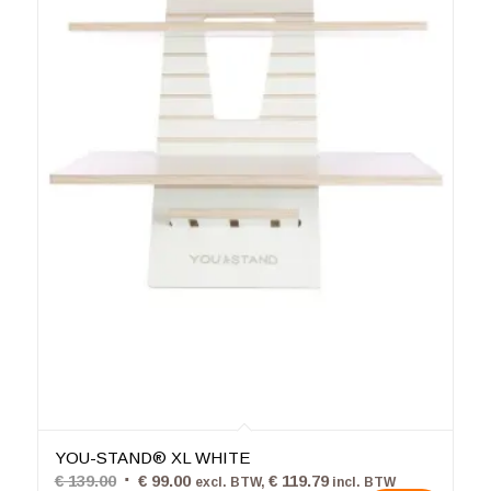
4.80
YOU-STAND® XL WHITE
Oorspronkelijke
Huidige
€
139.00
€
99.00
€
119.79
excl. BTW,
incl. BTW