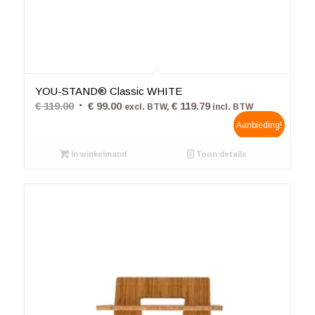
4.42
YOU-STAND® Classic WHITE
Oorspronkelijke
Huidige
€
119.00
€
99.00
€
119.79
excl. BTW,
incl. BTW
prijs
prijs
Aanbieding!
was:
is:
In winkelmand
€ 119.00.
€ 99.00.
Toon details