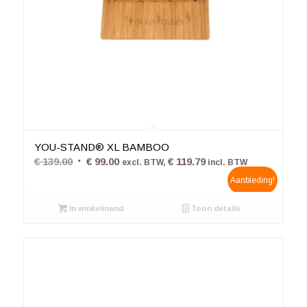
5.00
YOU-STAND® XL BAMBOO
Oorspronkelijke
Huidige
€
139.00
€
99.00
€
119.79
excl. BTW,
incl. BTW
prijs
prijs
Aanbieding!
was:
is:
In winkelmand
€ 139.00.
€ 99.00.
Toon details