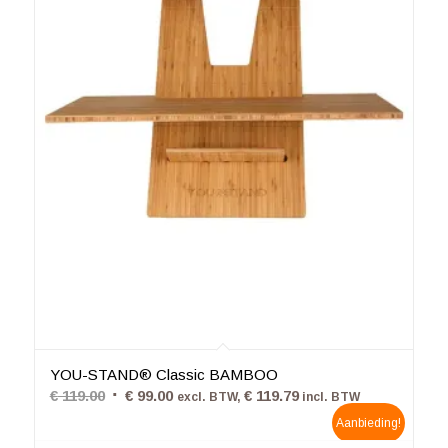
4.81
YOU-STAND® Classic BAMBOO
Oorspronkelijke
Huidige
€
119.00
€
99.00
€
119.79
excl. BTW,
incl. BTW
prijs
prijs
Aanbieding!
was:
is: