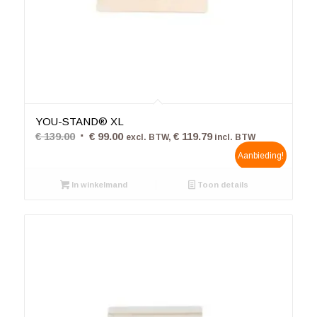
4.50
YOU-STAND® XL
Oorspronkelijke
Huidige
€
139.00
€
99.00
€
119.79
excl. BTW,
incl. BTW
prijs
prijs
Aanbieding!
was:
is:
In winkelmand
€ 139.00.
€ 99.00.
Toon details