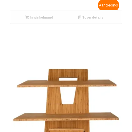
prijs
prijs
Aanbieding!
was:
is:
In winkelmand
€ 139.00.
€ 99.00.
Toon details